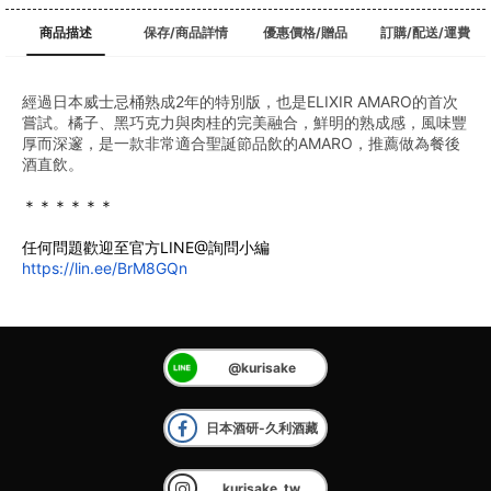
商品描述
保存/商品詳情
優惠價格/贈品
訂購/配送/運費
經過日本威士忌桶熟成2年的特別版，也是ELIXIR AMARO的首次
嘗試。橘子、黑巧克力與肉桂的完美融合，鮮明的熟成感，風味豐
厚而深邃，是一款非常適合聖誕節品飲的AMARO，推薦做為餐後
酒直飲。
﻿＊＊＊＊＊＊
任何問題歡迎至官方LINE@詢問小編
https://lin.ee/BrM8GQn
@kurisake
日本酒研-久利酒藏
kurisake_tw