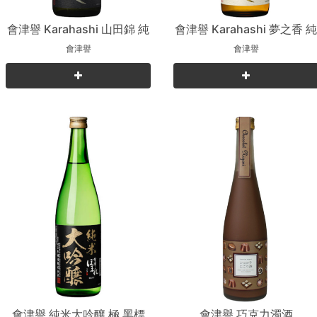
會津譽 Karahashi 山田錦 純
會津譽 Karahashi 夢之香 
米吟釀
米吟釀
會津譽
會津譽
會津譽 純米大吟釀 極 黑標
會津譽 巧克力濁酒