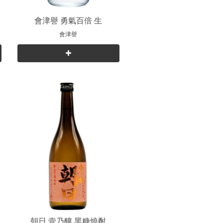
純
會津譽 勇氣百倍 生
會津譽
朝日 壹乃釀 黑糖燒酎