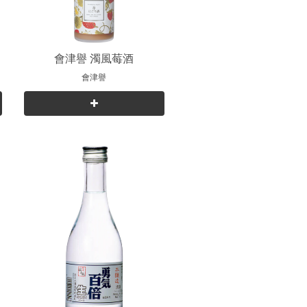
會津譽 濁風莓酒
會津譽