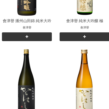
會津譽 播州山田錦 純米大吟
會津譽 純米大吟釀 極
釀
會津譽
會津譽