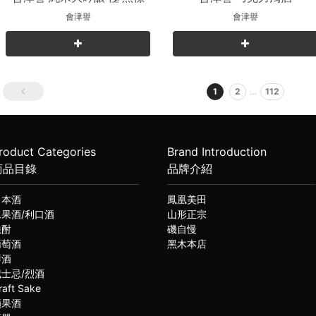
會津譽
會津譽
1
2
…
112
roduct Categories
Brand Introduction
商品目錄
品牌介紹
日本酒
鳳凰美田
水果酒/利口酒
山形正宗
燒酎
磯自慢
葡萄酒
黑木本店
琴酒
威士忌/烈酒
raft Sake
蘋果酒