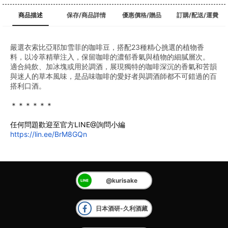
商品描述
保存/商品詳情
優惠價格/贈品
訂購/配送/運費
嚴選衣索比亞耶加雪菲的咖啡豆，搭配23種精心挑選的植物香
料，以冷萃精華注入，保留咖啡的濃郁香氣與植物的細膩層次。
適合純飲、加冰塊或用於調酒，展現獨特的咖啡深沉的香氣和苦韻
與迷人的草本風味，是品味咖啡的愛好者與調酒師都不可錯過的百
搭利口酒。
﻿＊＊＊＊＊＊
任何問題歡迎至官方LINE@詢問小編
https://lin.ee/BrM8GQn
@kurisake
日本酒研-久利酒藏