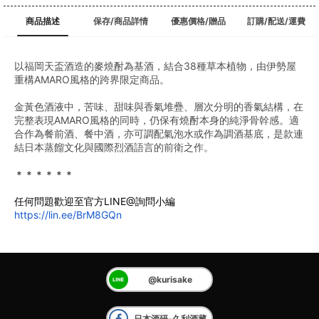
商品描述
保存/商品詳情
優惠價格/贈品
訂購/配送/運費
以福岡天盃酒造的麥燒酎為基酒，結合38種草本植物，由伊勢屋
重構AMARO風格的跨界限定商品。
金黃色酒液中，苦味、甜味與香氣堆疊、層次分明的香氣結構，在
完整表現AMARO風格的同時，仍保有燒酎本身的純淨骨幹感。適
合作為餐前酒、餐中酒，亦可調配氣泡水或作為調酒基底，是款連
結日本蒸餾文化與國際烈酒語言的前衛之作。
＊＊＊＊＊＊
任何問題歡迎至官方LINE@詢問小編
https://lin.ee/BrM8GQn
@kurisake
日本酒研-久利酒藏