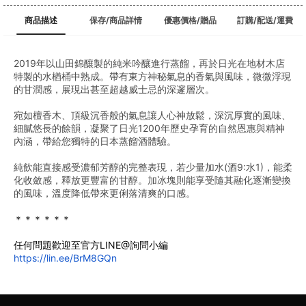
商品描述
保存/商品詳情
優惠價格/贈品
訂購/配送/運費
2019年以山田錦釀製的純米吟釀進行蒸餾，再於日光在地材木店
特製的水楢桶中熟成。帶有東方神秘氣息的香氣與風味，微微浮現
的甘潤感，展現出甚至超越威士忌的深邃層次。
宛如檀香木、頂級沉香般的氣息讓人心神放鬆，深沉厚實的風味、
細膩悠長的餘韻，凝聚了日光1200年歷史孕育的自然恩惠與精神
內涵，帶給您獨特的日本蒸餾酒體驗。
純飲能直接感受濃郁芳醇的完整表現，若少量加水(酒9:水1)，能柔
化收斂感，釋放更豐富的甘醇。加冰塊則能享受隨其融化逐漸變換
的風味，溫度降低帶來更俐落清爽的口感。
＊＊＊＊＊＊
任何問題歡迎至官方LINE@詢問小編
https://lin.ee/BrM8GQn