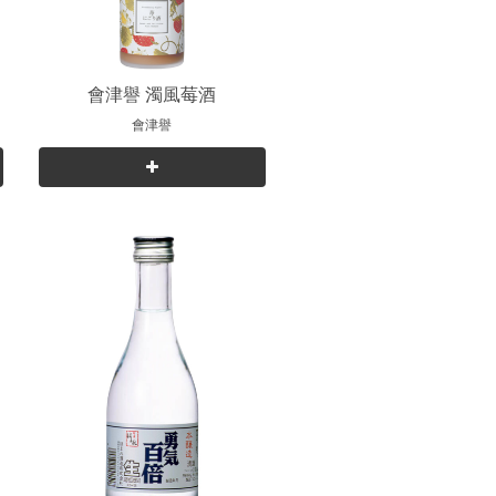
會津譽 濁風莓酒
會津譽