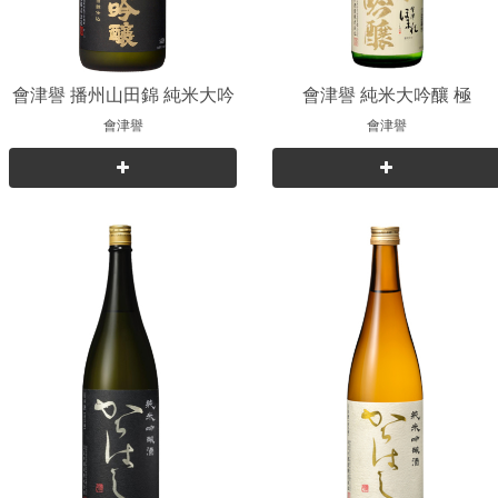
會津譽 播州山田錦 純米大吟
會津譽 純米大吟釀 極
釀
會津譽
會津譽