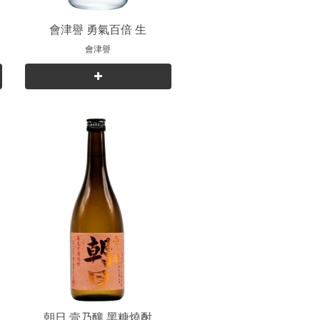
純
會津譽 勇氣百倍 生
會津譽
朝日 壹乃釀 黑糖燒酎