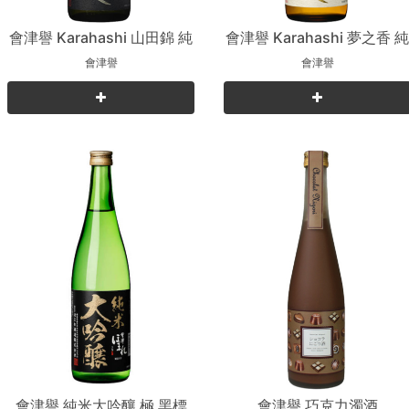
會津譽 Karahashi 山田錦 純
會津譽 Karahashi 夢之香 
米吟釀
米吟釀
會津譽
會津譽
會津譽 純米大吟釀 極 黑標
會津譽 巧克力濁酒