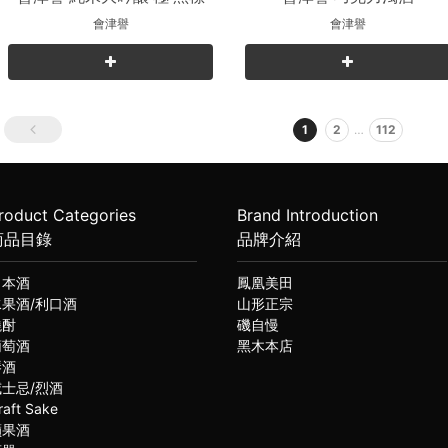
會津譽
會津譽
1
2
…
112
roduct Categories
Brand Introduction
商品目錄
品牌介紹
日本酒
鳳凰美田
水果酒/利口酒
山形正宗
燒酎
磯自慢
葡萄酒
黑木本店
琴酒
威士忌/烈酒
raft Sake
蘋果酒