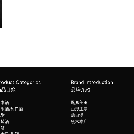
roduct Categories
Brand Introduction
商品目錄
品牌介紹
日本酒
鳳凰美田
水果酒/利口酒
山形正宗
燒酎
磯自慢
葡萄酒
黑木本店
琴酒
威士忌/烈酒