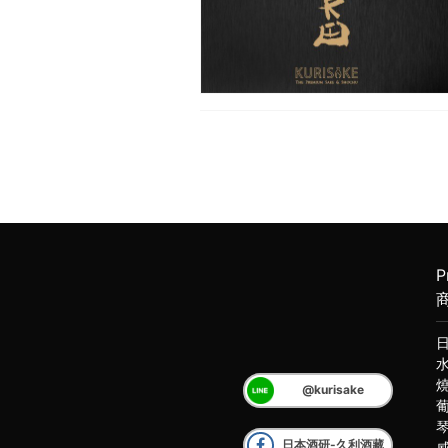
P
@kurisake
日本酒研-久利酒藏