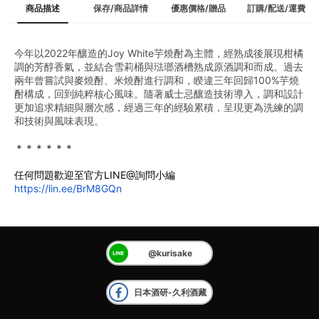
商品描述
保存/商品詳情
優惠價格/贈品
訂購/配送/運費
今年以2022年釀造的Joy White芋燒酎為主體，經熟成後展現柑橘
調的芳醇香氣，並結合雪莉桶與琺瑯酒槽熟成原酒調和而成。過去
兩年曾嘗試與麥燒酎、米燒酎進行調和，睽違三年回歸100%芋燒
酎構成，回到純粹核心風味。隨著威士忌釀造技術導入，調和設計
更加追求精細與層次感，經過三年的經驗累積，呈現更為洗練的調
和技術與風味表現。
＊＊＊＊＊＊
任何問題歡迎至官方LINE@詢問小編
https://lin.ee/BrM8GQn
@kurisake
日本酒研-久利酒藏