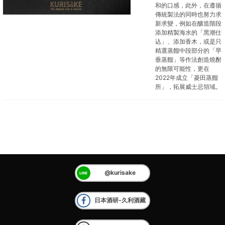
和的口感，此外，在遵循
傳統製法的同時也努力求
新求變，例如在釀造階段
添加精製海水的「黑潮仕
込」、添加香木，或是只
精選蒸餾中段部分的「早
垂蒸餾」等作法創造燒酎
的無限可能性，更在
2022年成立「菱田蒸餾
所」，拓展威士忌領域。
@kurisake
日本酒研-久利酒藏