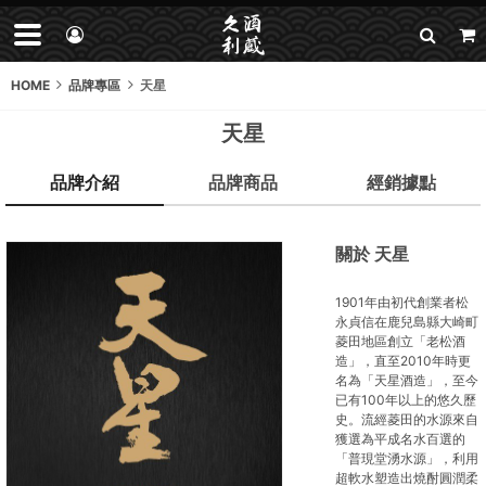
HOME
品牌專區
天星
天星
品牌介紹
品牌商品
經銷據點
關於 天星
1901年由初代創業者松
永貞信在鹿兒島縣大崎町
菱田地區創立「老松酒
造」，直至2010年時更
名為「天星酒造」，至今
已有100年以上的悠久歷
史。流經菱田的水源來自
獲選為平成名水百選的
「普現堂湧水源」，利用
超軟水塑造出燒酎圓潤柔