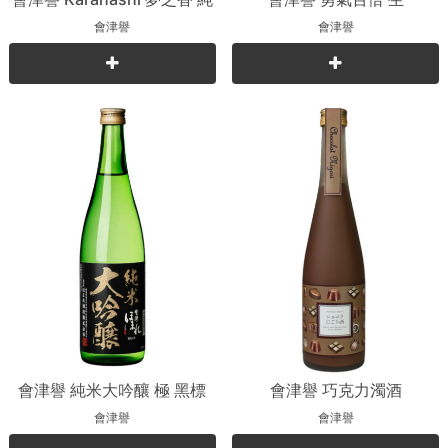
米吟釀
會津譽
會津譽
會津譽 純米大吟釀 極 黑標
會津譽 巧克力濁酒
會津譽
會津譽