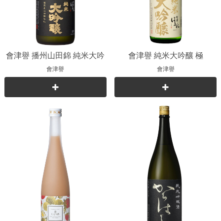
會津譽 播州山田錦 純米大吟
會津譽 純米大吟釀 極
釀
會津譽
會津譽