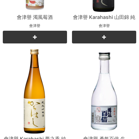
會津譽 濁風莓酒
會津譽 Karahashi 山田錦 純
米吟釀
會津譽
會津譽
會津譽 Karahashi 夢之香 純
會津譽 勇氣百倍 生