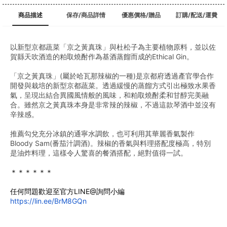
商品描述
保存/商品詳情
優惠價格/贈品
訂購/配送/運費
以新型京都蔬菜「京之黃真珠」與杜松子為主要植物原料，並以佐
賀縣天吹酒造的粕取燒酎作為基酒蒸餾而成的Ethical Gin。
「京之黃真珠」(屬於哈瓦那辣椒的一種)是京都府透過產官學合作
開發與栽培的新型京都蔬菜。透過緩慢的蒸餾方式引出極致水果香
氣，呈現出結合異國風情般的風味，和粕取燒酎柔和甘醇完美融
合。雖然京之黃真珠本身是非常辣的辣椒，不過這款琴酒中並沒有
辛辣感。
推薦勾兌充分冰鎮的通寧水調飲，也可利用其華麗香氣製作
Bloody Sam(番茄汁調酒)。辣椒的香氣與料理搭配度極高，特別
是油炸料理，這樣令人驚喜的餐酒搭配，絕對值得一試。
﻿＊＊＊＊＊＊
任何問題歡迎至官方LINE@詢問小編
https://lin.ee/BrM8GQn