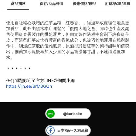
商品描述
保存/商品詳情
優惠價格/贈品
訂購/配送/運費
使用自社精心栽培的紅芋品種「紅春香」，經過熟成處理使地瓜更
加香甜，此外由黑木本店運營的「復甦大地之會」同時也生產及銷
售使用紅春香製作的烘乾薯片，但由於製作過程中會剩下許多紅芋
皮，而這些紅芋皮含有豐富的香氣成分，也被巧妙地運用在燒酎製
作中。瀰漫紅茶般的優雅氣息，原酒型態使紅芋的獨特甜味加倍突
出，推薦加冰塊後再加入少量的水品嘗濃郁甘甜，不建議過度加
水。
＊＊＊＊＊＊
任何問題歡迎至官方LINE@詢問小編
https://lin.ee/BrM8GQn
@kurisake
日本酒研-久利酒藏