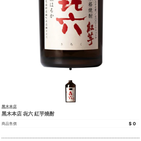
黑木本店
黑木本店 㐂六 紅芋燒酎
0
商品售價