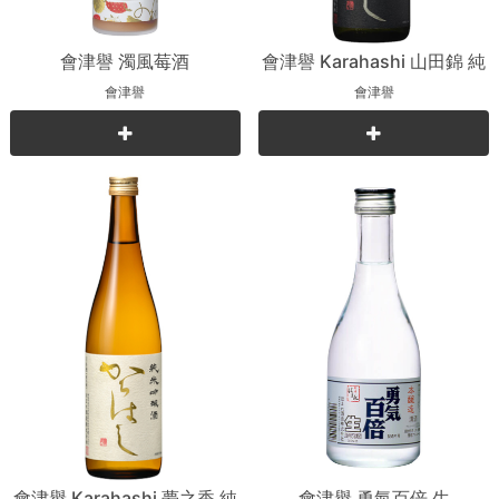
會津譽 濁風莓酒
會津譽 Karahashi 山田錦 純
米吟釀
會津譽
會津譽
會津譽 Karahashi 夢之香 純
會津譽 勇氣百倍 生