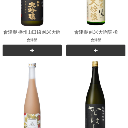
會津譽 播州山田錦 純米大吟
會津譽 純米大吟釀 極
釀
會津譽
會津譽