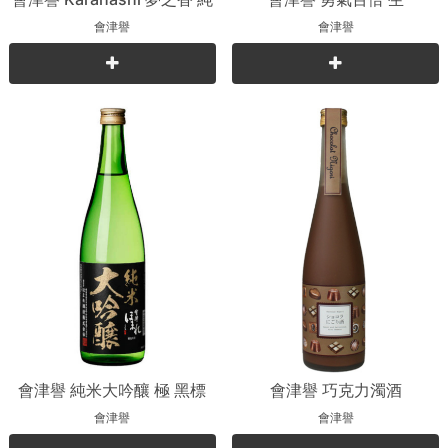
米吟釀
會津譽
會津譽
會津譽 純米大吟釀 極 黑標
會津譽 巧克力濁酒
會津譽
會津譽