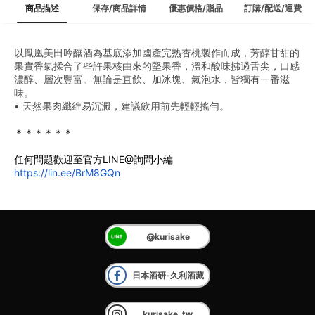
商品描述
保存/商品詳情
優惠價格/贈品
訂購/配送/運費
以鳳凰美田吟釀酒為基底添加國產完熟杏桃製作而成，芳醇甘甜的
果實香氣揉合了些許果核由來的堅果香，溫和酸味拂過舌尖，口感
濃醇、層次豐富。無論是直飲、加冰塊、氣泡水，皆獨有一番滋
味。
• 天然果肉纖維易沉澱，建議飲用前先輕輕搖勻。
＊＊＊＊＊＊
任何問題歡迎至官方LINE@詢問小編
https://lin.ee/BrM8GQn
@kurisake
日本酒研-久利酒藏
kurisake_tw