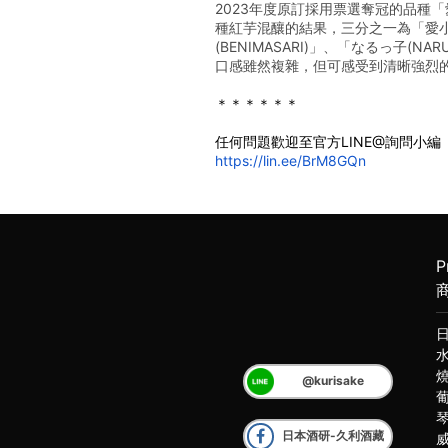
2023年度原訂採用票選奪冠的品種
種紅芋混釀的結果，三分之一為「愛小
(BENIMASARI)」、「なるっ子(NAR
口感雖然複雜，但可感受到清晰強烈
＊＊＊＊＊＊
任何問題歡迎至官方LINE@詢問小編
https://lin.ee/BrM8GQn
P
@kurisake
日本酒研-久利酒藏