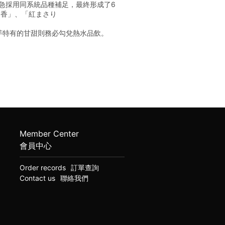
急採用同系統品種補足，最終形成了6
春香」、「紅まさり
芋特有的甘甜則務必勾兌熱水品飲。
Member Center
會員中心
Order records
訂單查詢
Contact us
聯絡我們