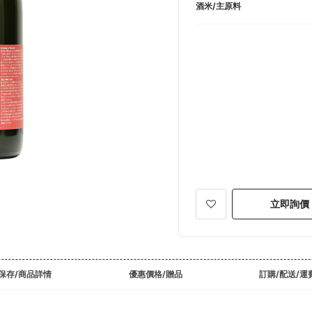
酒米/主原料
立即詢價
保存/商品詳情
優惠價格/贈品
訂購/配送/運