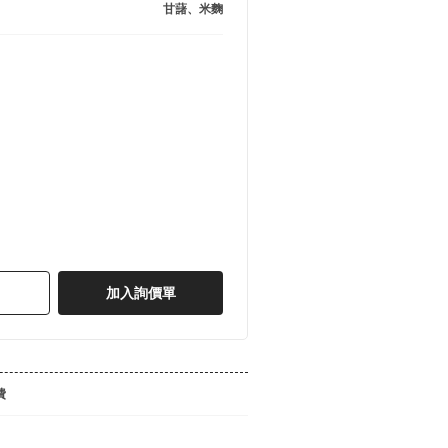
甘藷、米麴
加入詢價單
費