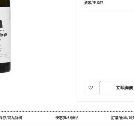
酒米/主原料
立即詢價
保存/商品詳情
優惠價格/贈品
訂購/配送/運