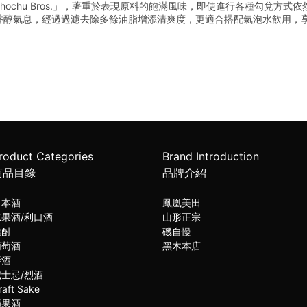
ochu Bros.」，著重於表現原料的飽滿風味，即使進行各種勾兌方式
香醇氣息，經過過濾去除多餘油脂增添清爽度，更適合搭配氣泡水飲用，
roduct Categories
Brand Introduction
商品目錄
品牌介紹
日本酒
鳳凰美田
水果酒/利口酒
山形正宗
燒酎
磯自慢
葡萄酒
黑木本店
琴酒
威士忌/烈酒
raft Sake
蘋果酒