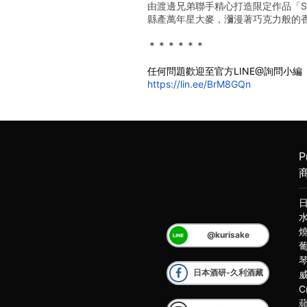
由渡邊兄弟聯手精心打造限定作品「Sh
縣產萬年星大麥，瀰漫著巧克力般的
＊＊＊＊＊＊
任何問題歡迎至官方LINE@詢問小編
https://lin.ee/BrM8GQn
P
@kurisake
日本酒研-久利酒藏
C