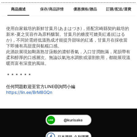
商品描述
保存/商品詳情
優惠價格/贈品
訂購/配送/運費
使用自家栽培的新鮮甘葉月(あまはづき)，搭配宮崎縣契約栽培的
新米-夏之笑容作為原料釀製。甘葉月的糖度可媲美紅遙(紅はる
か)，不同於需經低溫熟成才能提升甜味的紅遙，甘葉月在採收當
下即擁有高甜度與黏糯口感。
此酒款展現如剛蒸熟甘藷般的濃郁香氣，入口甘潤飽滿，尾韻帶有
柔和醇厚的口感層次。無論以氣泡水調飲或湯割飲用，都能展現溫
暖而富有深度的風味。
＊＊＊＊＊＊
任何問題歡迎至官方LINE@詢問小編
https://lin.ee/BrM8GQn
@kurisake
日本酒研-久利酒藏