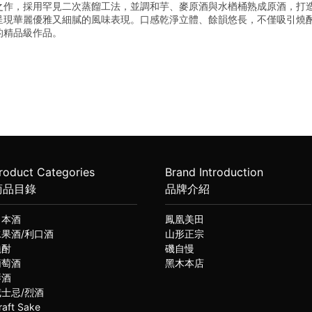
之作，採用罕見二次蒸餾工法，並調和芋、麥原酒與水楢桶熟成原酒，打
呈現華麗優雅又細膩的風味表現。口感乾淨立體、餘韻悠長，不僅吸引燒
的精品級作品。
roduct Categories
Brand Introduction
商品目錄
品牌介紹
日本酒
鳳凰美田
水果酒/利口酒
山形正宗
燒酎
磯自慢
葡萄酒
黑木本店
琴酒
威士忌/烈酒
raft Sake