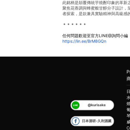
此銘柄是顛覆傳統芋燒酎印象的革新
聚焦花香調與蜂蜜般甘醇分子設計，
者探索，是款兼具實驗精神與高級感
＊＊＊＊＊＊
任何問題歡迎至官方LINE@詢問小編
https://lin.ee/BrM8GQn
P
@kurisake
日本酒研-久利酒藏
C