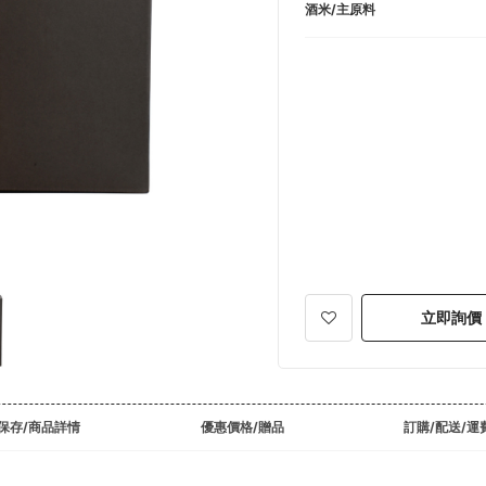
酒米/主原料
立即詢價
保存/商品詳情
優惠價格/贈品
訂購/配送/運