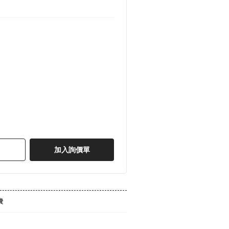
加入詢價單
費