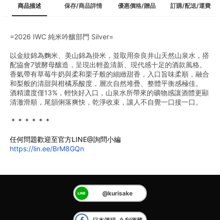
商品描述
保存/商品詳情
優惠價格/贈品
訂購/配送/運費
=2026 IWC 純米吟釀部門 Silver=
以金紋錦為麴米、美山錦為掛米，並取用奈良井山天然山泉水，搭
配協會7號酵母釀造，呈現出輕盈清新、現代感十足的酒款風格。
香氣帶有草莓牛奶與柔和栗子般的細緻甜香，入口旨味柔順，融合
和梨般的清甜與柑橘系酸度，層次自然堆疊、整體平衡感極佳。
酒精濃度僅13%，輕快好入口，山泉水所帶來的礦物感讓酒體更顯
清澈滑順，尾韻俐落爽快，乾淨收束，讓人不自覺一口接一口。
＊＊＊＊＊＊
任何問題歡迎至官方LINE@詢問小編
https://lin.ee/BrM8GQn
@kurisake