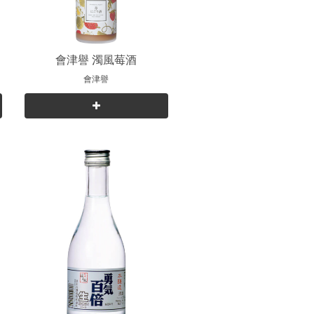
會津譽 濁風莓酒
會津譽