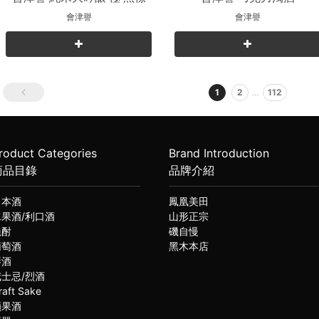
會津譽
會津譽
1
2
…
112
roduct Categories
Brand Introduction
商品目錄
品牌介紹
日本酒
鳳凰美田
水果酒/利口酒
山形正宗
燒酎
磯自慢
葡萄酒
黑木本店
琴酒
威士忌/烈酒
raft Sake
蘋果酒