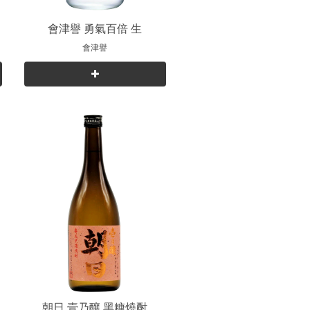
純
會津譽 勇氣百倍 生
會津譽
朝日 壹乃釀 黑糖燒酎