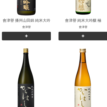
會津譽 播州山田錦 純米大吟
會津譽 純米大吟釀 極
釀
會津譽
會津譽