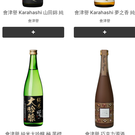
會津譽 Karahashi 山田錦 純
會津譽 Karahashi 夢之香 
米吟釀
米吟釀
會津譽
會津譽
會津譽 純米大吟釀 極 黑標
會津譽 巧克力濁酒