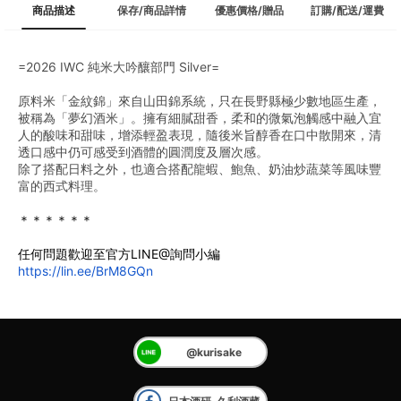
商品描述
保存/商品詳情
優惠價格/贈品
訂購/配送/運費
=2026 IWC 純米大吟釀部門 Silver=
原料米「金紋錦」來自山田錦系統，只在長野縣極少數地區生產，
被稱為「夢幻酒米」。擁有細膩甜香，柔和的微氣泡觸感中融入宜
人的酸味和甜味，增添輕盈表現，隨後米旨醇香在口中散開來，清
透口感中仍可感受到酒體的圓潤度及層次感。
除了搭配日料之外，也適合搭配龍蝦、鮑魚、奶油炒蔬菜等風味豐
富的西式料理。
＊＊＊＊＊＊
任何問題歡迎至官方LINE@詢問小編
https://lin.ee/BrM8GQn
@kurisake