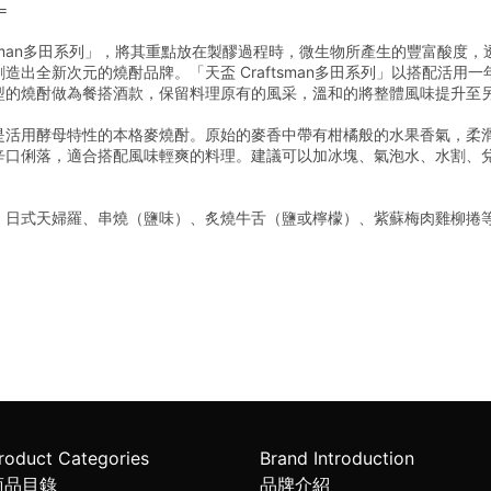
=
ftsman多田系列」，將其重點放在製醪過程時，微生物所產生的豐富酸度
造出全新次元的燒酎品牌。「天盃 Craftsman多田系列」以搭配活用
型的燒酎做為餐搭酒款，保留料理原有的風采，溫和的將整體風味提升至
是活用酵母特性的本格麥燒酎。原始的麥香中帶有柑橘般的水果香氣，柔
辛口俐落，適合搭配風味輕爽的料理。建議可以加冰塊、氣泡水、水割、
、日式天婦羅、串燒（鹽味）、炙燒牛舌（鹽或檸檬）、紫蘇梅肉雞柳捲
roduct Categories
Brand Introduction
商品目錄
品牌介紹