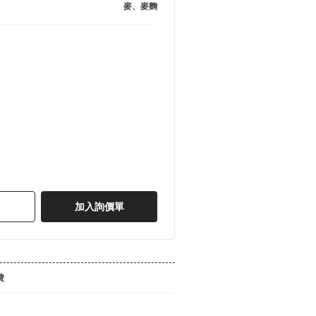
麥、麥麴
加入詢價單
費