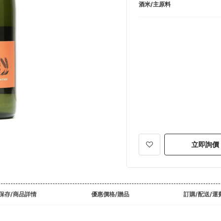
酒米/主原料
立即詢價
保存/商品詳情
優惠價格/贈品
訂購/配送/運