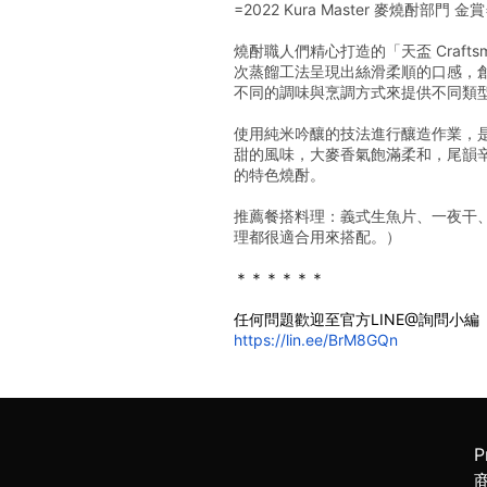
=2022 Kura Master 麥燒酎部門 金賞
燒酎職人們精心打造的「天盃 Cra
次蒸餾工法呈現出絲滑柔順的口感，創
不同的調味與烹調方式來提供不同類
使用純米吟釀的技法進行釀造作業，
甜的風味，大麥香氣飽滿柔和，尾韻
的特色燒酎。
推薦餐搭料理：義式生魚片、一夜干
理都很適合用來搭配。）
＊＊＊＊＊＊
任何問題歡迎至官方LINE@詢問小編
https://lin.ee/BrM8GQn
P