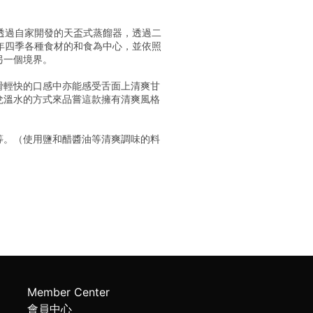
，透過自家開發的天盃式蒸餾器，透過二
一年四季各種食材的和食為中心，並依照
另一個境界。
滑輕快的口感中亦能感受舌面上清爽甘
兌溫水的方式來品嘗這款擁有清爽風格
等。（使用鹽和醋醬油等清爽調味的料
Member Center
會員中心