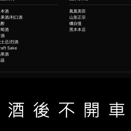
日本酒
鳳凰美田
水果酒/利口酒
山形正宗
燒酎
磯自慢
葡萄酒
黑木本店
琴酒
威士忌/烈酒
raft Sake
蘋果酒
酒器
(02)2331-6080
服電話
021思橙國際有限公司 版權所有 禁止轉貼節錄 All rights reserved.