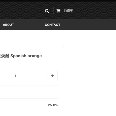
詢價單
ABOUT
CONTACT
燒酎 Spanish orange
1
25.0