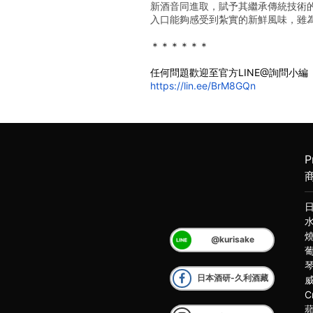
新酒音同進取，賦予其繼承傳統技術
入口能夠感受到紮實的新鮮風味，雖
﻿﻿＊＊＊＊＊＊
任何問題歡迎至官方LINE@詢問小編
https://lin.ee/BrM8GQn
P
@kurisake
日本酒研-久利酒藏
C