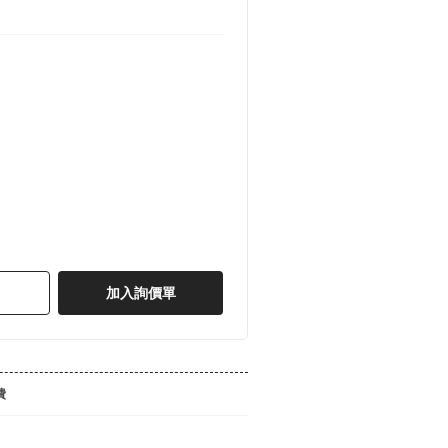
加入詢價單
費