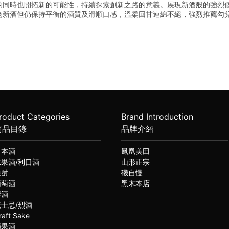
的同時也開拓新的可能性，持續探索創新之路的意義。展現新酒般的強烈
為新酒但仍保持平衡的酒質及滑順口感，溫柔回甘連綿不絕，強烈推薦勾
roduct Categories
Brand Introduction
商品目錄
品牌介紹
日本酒
鳳凰美田
水果酒/利口酒
山形正宗
燒酎
磯自慢
葡萄酒
黑木本店
琴酒
威士忌/烈酒
raft Sake
蘋果酒