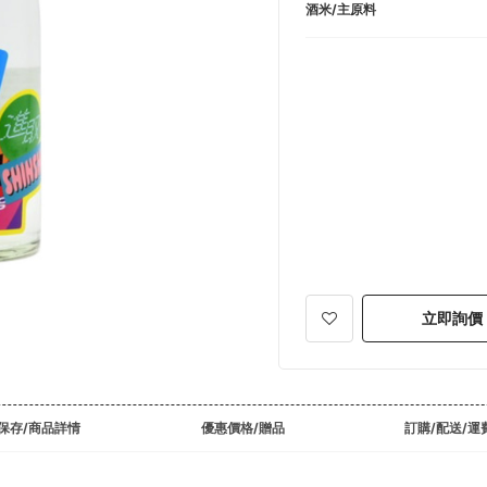
酒米/主原料
立即詢價
保存/商品詳情
優惠價格/贈品
訂購/配送/運