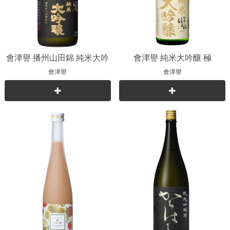
會津譽 播州山田錦 純米大吟
會津譽 純米大吟釀 極
釀
會津譽
會津譽