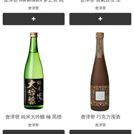
米吟釀
會津譽
會津譽
會津譽 純米大吟釀 極 黑標
會津譽 巧克力濁酒
會津譽
會津譽