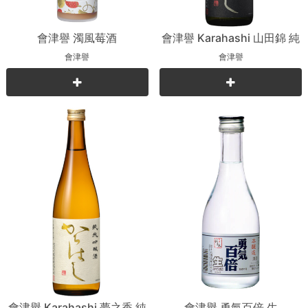
會津譽 濁風莓酒
會津譽 Karahashi 山田錦 純
米吟釀
會津譽
會津譽
會津譽 Karahashi 夢之香 純
會津譽 勇氣百倍 生