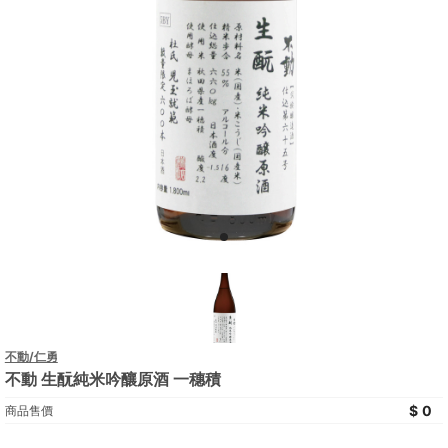
不動/仁勇
不動 生酛純米吟釀原酒 一穗積
0
商品售價