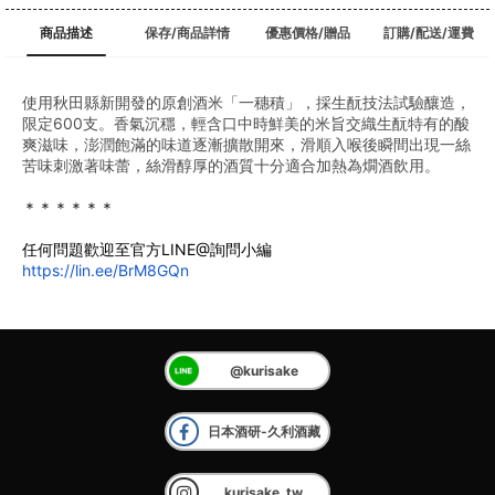
商品描述
保存/商品詳情
優惠價格/贈品
訂購/配送/運費
使用秋田縣新開發的原創酒米「一穗積」，採生酛技法試驗釀造，
限定600支。香氣沉穩，輕含口中時鮮美的米旨交織生酛特有的酸
爽滋味，澎潤飽滿的味道逐漸擴散開來，滑順入喉後瞬間出現一絲
苦味刺激著味蕾，絲滑醇厚的酒質十分適合加熱為燗酒飲用。
﻿＊＊＊＊＊＊
任何問題歡迎至官方LINE@詢問小編
https://lin.ee/BrM8GQn
@kurisake
日本酒研-久利酒藏
kurisake_tw