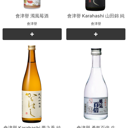
會津譽 濁風莓酒
會津譽 Karahashi 山田錦 純
米吟釀
會津譽
會津譽
會津譽 Karahashi 夢之香 純
會津譽 勇氣百倍 生