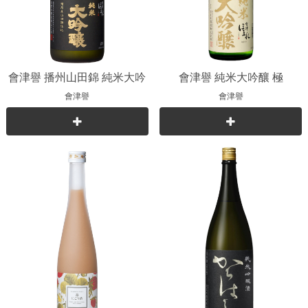
會津譽 播州山田錦 純米大吟
會津譽 純米大吟釀 極
釀
會津譽
會津譽