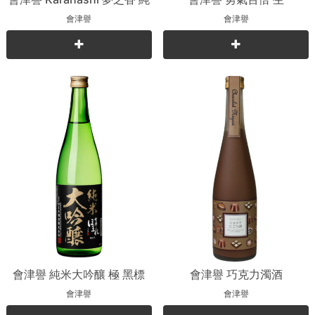
米吟釀
會津譽
會津譽
會津譽 純米大吟釀 極 黑標
會津譽 巧克力濁酒
會津譽
會津譽