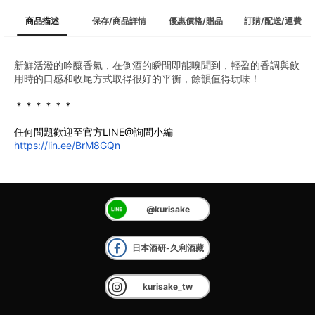
商品描述
保存/商品詳情
優惠價格/贈品
訂購/配送/運費
新鮮活潑的吟釀香氣，在倒酒的瞬間即能嗅聞到，輕盈的香調與飲
用時的口感和收尾方式取得很好的平衡，餘韻值得玩味！
﻿＊＊＊＊＊＊
任何問題歡迎至官方LINE@詢問小編
https://lin.ee/BrM8GQn
@kurisake
日本酒研-久利酒藏
kurisake_tw