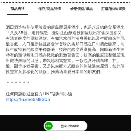
商品描述
保存/商品詳情
優惠價格/贈品
訂購/配送/運費
酒田酒造特別使用珍貴的廣島縣原產酒米，也是八反錦的父系酒米
「八反35號」進行釀造，並以生酛釀造技術呈現出富含深度卻又
有清爽酸度的風味酒款。有如汽水般的清爽香氣以及生酛由來的乳
酸香氣，入口後新鮮且富含米旨味的柔順口感在口中擴散開來，前
段生酛特有的酸度平穩舒適，後段的酸度逐漸提高，同時新酒生酒
特有的類似氣泡口感亦微微的刺激著舌面，較高的酸度讓整體呈現
出輕快爽順的口感，層次感相當豐富。一款包含吟釀風味、甘、
酸、甜等多種要素，又是以生酛方式釀造的無濾過生原酒，如此個
性豐富又多樣化的酒款，推薦給喜愛日本酒的朋友們。
＊＊＊＊＊＊
任何問題歡迎至官方LINE@詢問小編
https://lin.ee/BrM8GQn
@kurisake