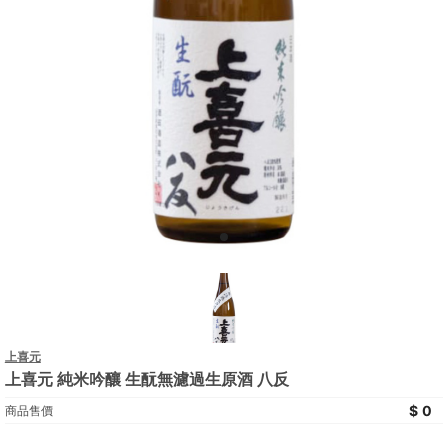
上喜元
上喜元 純米吟釀 生酛無濾過生原酒 八反
0
商品售價