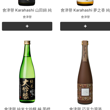
會津譽 Karahashi 山田錦 純
會津譽 Karahashi 夢之香 
米吟釀
米吟釀
會津譽
會津譽
會津譽 純米大吟釀 極 黑標
會津譽 巧克力濁酒