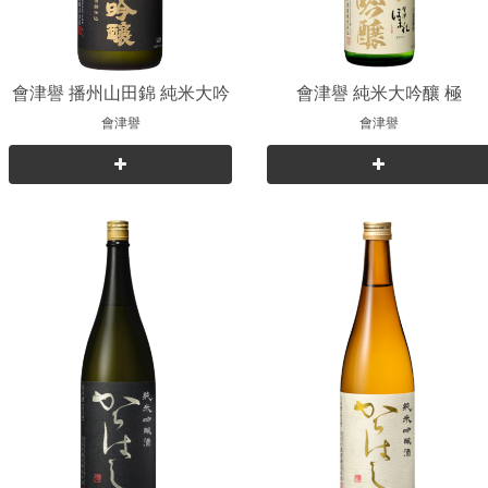
會津譽 播州山田錦 純米大吟
會津譽 純米大吟釀 極
釀
會津譽
會津譽