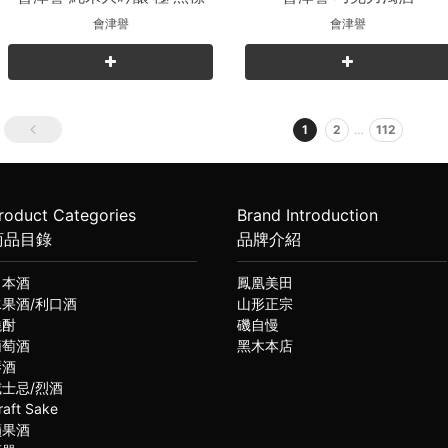
會津譽
會津譽
1
2
…
112
roduct Categories
Brand Introduction
商品目錄
品牌介紹
日本酒
鳳凰美田
水果酒/利口酒
山形正宗
燒酎
磯自慢
葡萄酒
黑木本店
琴酒
威士忌/烈酒
raft Sake
蘋果酒