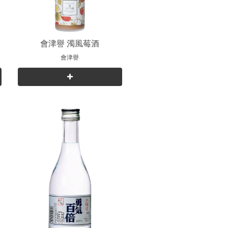
會津譽 濁風莓酒
會津譽