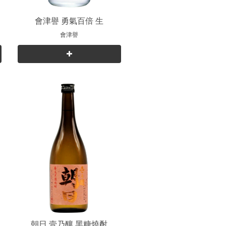
純
會津譽 勇氣百倍 生
會津譽
朝日 壹乃釀 黑糖燒酎