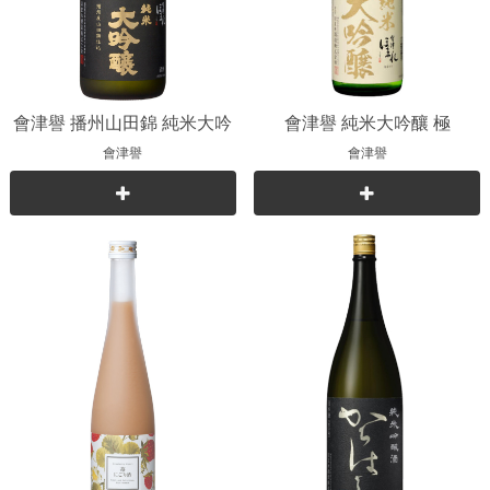
會津譽 播州山田錦 純米大吟
會津譽 純米大吟釀 極
釀
會津譽
會津譽