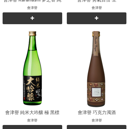
米吟釀
會津譽
會津譽
會津譽 純米大吟釀 極 黑標
會津譽 巧克力濁酒
會津譽
會津譽