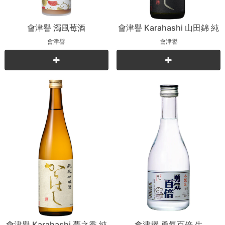
會津譽 濁風莓酒
會津譽 Karahashi 山田錦 純
米吟釀
會津譽
會津譽
會津譽 Karahashi 夢之香 純
會津譽 勇氣百倍 生