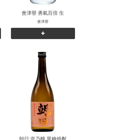
純
會津譽 勇氣百倍 生
會津譽
朝日 壹乃釀 黑糖燒酎