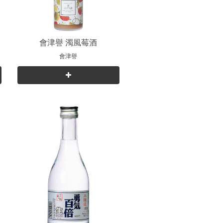
會津譽 濁風莓酒
會津譽