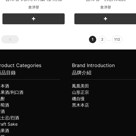
會津譽
會津譽
1
2
…
112
roduct Categories
Brand Introduction
商品目錄
品牌介紹
日本酒
鳳凰美田
水果酒/利口酒
山形正宗
燒酎
磯自慢
葡萄酒
黑木本店
琴酒
威士忌/烈酒
raft Sake
蘋果酒