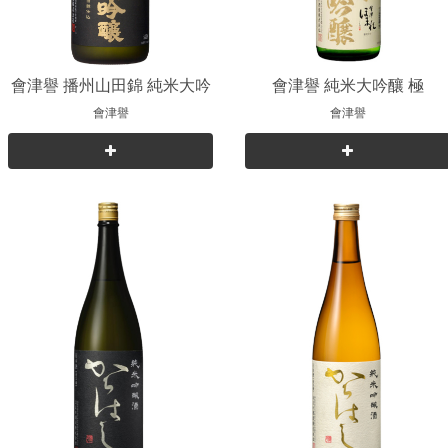
會津譽 播州山田錦 純米大吟
會津譽 純米大吟釀 極
釀
會津譽
會津譽