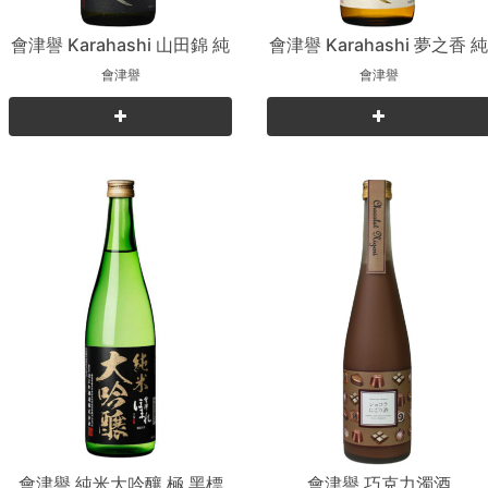
會津譽 Karahashi 山田錦 純
會津譽 Karahashi 夢之香 
米吟釀
米吟釀
會津譽
會津譽
會津譽 純米大吟釀 極 黑標
會津譽 巧克力濁酒