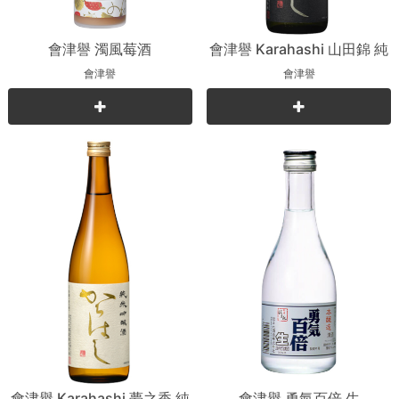
會津譽 濁風莓酒
會津譽 Karahashi 山田錦 純
米吟釀
會津譽
會津譽
會津譽 Karahashi 夢之香 純
會津譽 勇氣百倍 生