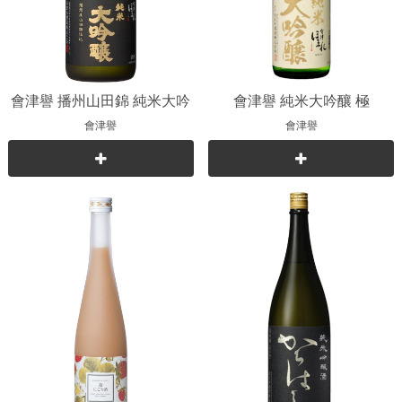
會津譽 播州山田錦 純米大吟
會津譽 純米大吟釀 極
釀
會津譽
會津譽