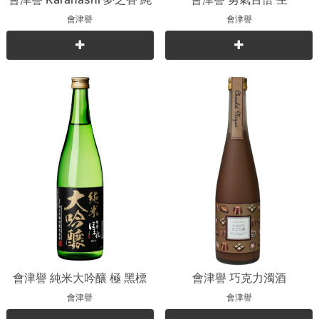
米吟釀
會津譽
會津譽
會津譽 純米大吟釀 極 黑標
會津譽 巧克力濁酒
會津譽
會津譽