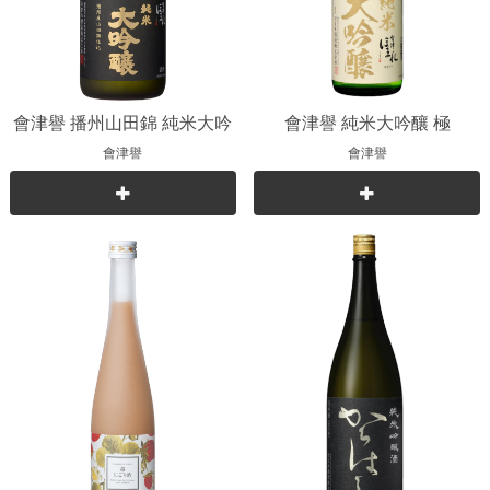
會津譽 播州山田錦 純米大吟
會津譽 純米大吟釀 極
釀
會津譽
會津譽