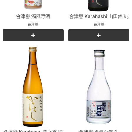
會津譽 濁風莓酒
會津譽 Karahashi 山田錦 純
米吟釀
會津譽
會津譽
會津譽 Karahashi 夢之香 純
會津譽 勇氣百倍 生