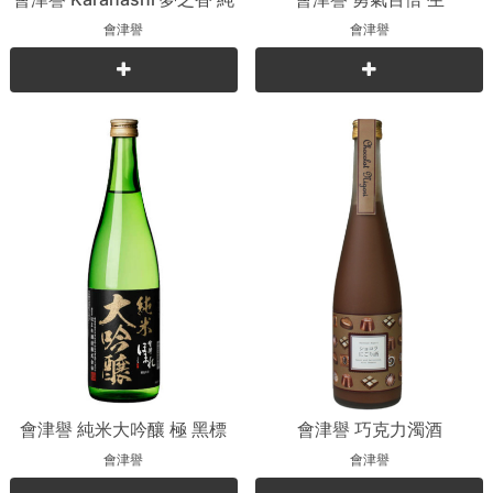
米吟釀
會津譽
會津譽
會津譽 純米大吟釀 極 黑標
會津譽 巧克力濁酒
會津譽
會津譽