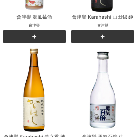
會津譽 濁風莓酒
會津譽 Karahashi 山田錦 純
米吟釀
會津譽
會津譽
會津譽 Karahashi 夢之香 純
會津譽 勇氣百倍 生