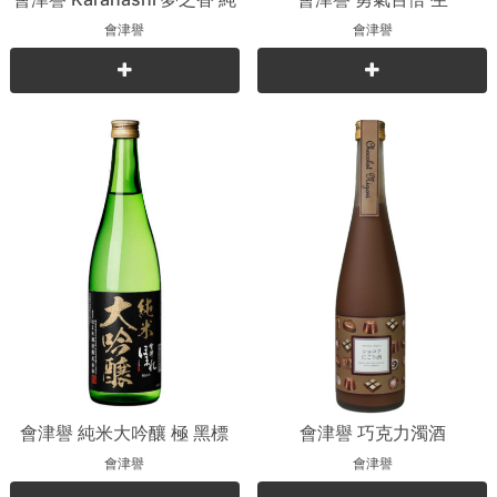
米吟釀
會津譽
會津譽
會津譽 純米大吟釀 極 黑標
會津譽 巧克力濁酒
會津譽
會津譽