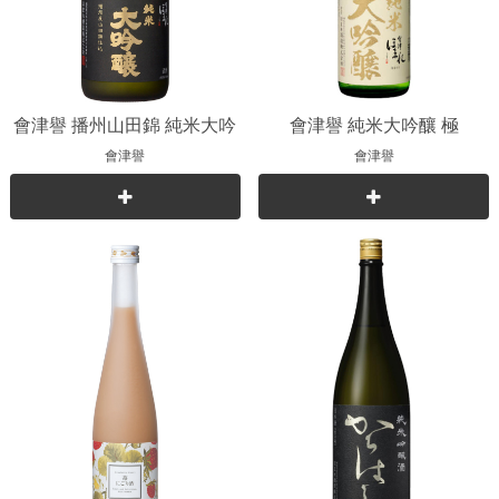
會津譽 播州山田錦 純米大吟
會津譽 純米大吟釀 極
釀
會津譽
會津譽