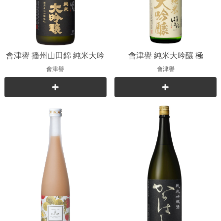
會津譽 播州山田錦 純米大吟
會津譽 純米大吟釀 極
釀
會津譽
會津譽