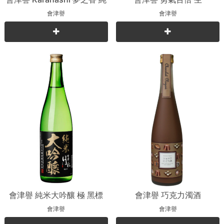
米吟釀
會津譽
會津譽
會津譽 純米大吟釀 極 黑標
會津譽 巧克力濁酒
會津譽
會津譽