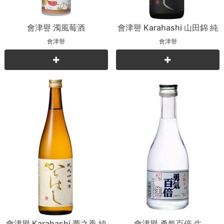
會津譽 濁風莓酒
會津譽 Karahashi 山田錦 純
米吟釀
會津譽
會津譽
會津譽 Karahashi 夢之香 純
會津譽 勇氣百倍 生