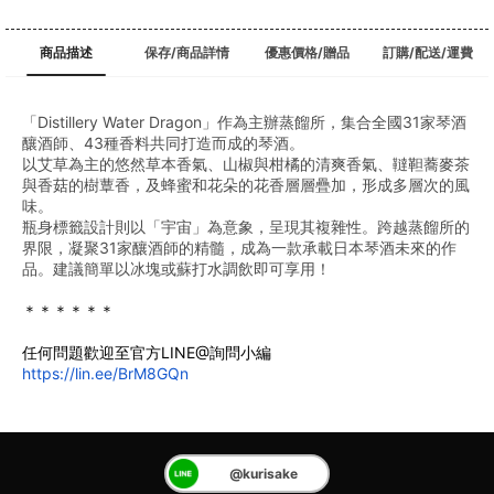
商品描述
保存/商品詳情
優惠價格/贈品
訂購/配送/運費
「Distillery Water Dragon」作為主辦蒸餾所，集合全國31家琴酒
釀酒師、43種香料共同打造而成的琴酒。
以艾草為主的悠然草本香氣、山椒與柑橘的清爽香氣、韃靼蕎麥茶
與香菇的樹蕈香，及蜂蜜和花朵的花香層層疊加，形成多層次的風
味。
瓶身標籤設計則以「宇宙」為意象，呈現其複雜性。跨越蒸餾所的
界限，凝聚31家釀酒師的精髓，成為一款承載日本琴酒未來的作
品。建議簡單以冰塊或蘇打水調飲即可享用！
＊＊＊＊＊＊
任何問題歡迎至官方LINE@詢問小編
https://lin.ee/BrM8GQn
@kurisake