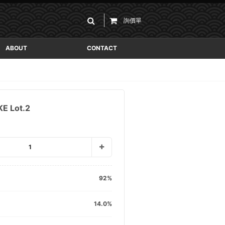
詢價單
ABOUT
CONTACT
 Lot.2
1
92
14.0