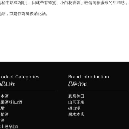
地桶中熟成2個月，因此帶有蜂蜜、小白花香氣、較偏向糖蜜般的甜潤感
乳酪，或是作為餐後消化酒。
roduct Categories
Brand Introduction
商品目錄
品牌介紹
日本酒
鳳凰美田
水果酒/利口酒
山形正宗
燒酎
磯自慢
葡萄酒
黑木本店
琴酒
威士忌/烈酒