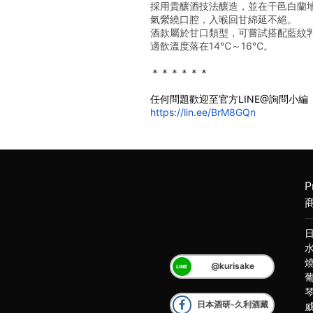
採用貴釀酒技法釀造，並在干邑白蘭
氣縈繞口腔，入喉回甘綿延不絕。
酒款屬於甘口類型，可嘗試搭配藍紋
適飲溫度落在14℃～16℃。
＊＊＊＊＊＊
任何問題歡迎至官方LINE@詢問小編
https://lin.ee/BrM8GQn
P
@kurisake
日本酒研-久利酒藏