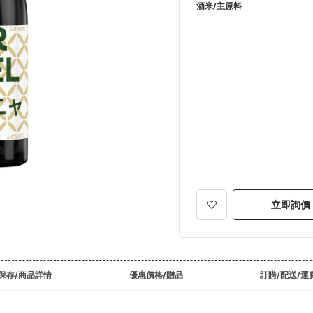
酒米/主原料
立即詢價
保存/商品詳情
優惠價格/贈品
訂購/配送/運