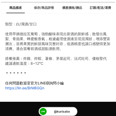
商品描述
保存/商品詳情
優惠價格/贈品
訂購/配送/運費
類型：白/濁酒/甘口
使用早摘德拉瓦葡萄，強勁酸味表現出新酒的新鮮感，散發出鳳
梨、青蘋果、蜂蜜般香氣，粗濾處理使酒液呈現混濁狀，增添豐富
層次，並將果實的鮮甜風味完整封存，低酒精度也讓口感變得更加
清爽。適合當餐前酒或甜點酒飲用。
搭餐推薦：炸雞、炸蝦、薯條、茅屋起司、法式吐司、優格聖代
建議適飲溫度：8~12°C
＊＊＊＊＊＊
任何問題歡迎至官方LINE@詢問小編
https://lin.ee/BrM8GQn
@kurisake