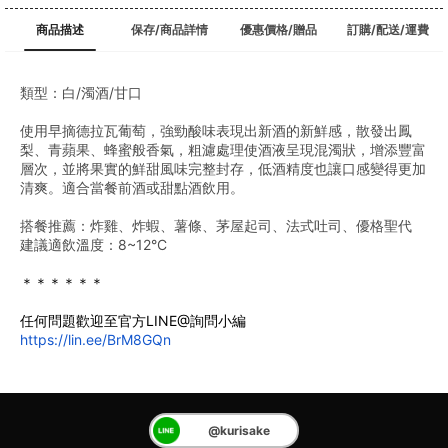
商品描述
保存/商品詳情
優惠價格/贈品
訂購/配送/運費
類型：白/濁酒/甘口
使用早摘德拉瓦葡萄，強勁酸味表現出新酒的新鮮感，散發出鳳
梨、青蘋果、蜂蜜般香氣，粗濾處理使酒液呈現混濁狀，增添豐富
層次，並將果實的鮮甜風味完整封存，低酒精度也讓口感變得更加
清爽。適合當餐前酒或甜點酒飲用。
搭餐推薦：炸雞、炸蝦、薯條、茅屋起司、法式吐司、優格聖代
建議適飲溫度：8~12°C
＊＊＊＊＊＊
任何問題歡迎至官方LINE@詢問小編
https://lin.ee/BrM8GQn
@kurisake