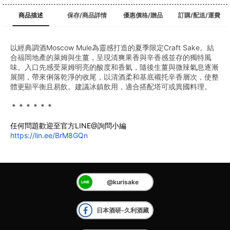
商品描述
保存/商品詳情
優惠價格/贈品
訂購/配送/運費
以經典調酒Moscow Mule為靈感打造的夏季限定Craft Sake。結
合福岡地產的萊姆與生薑，呈現清爽果香與辛香感並存的獨特風
味。入口先感受萊姆明亮的酸度和香氣，隨後生薑與微辣氣息逐漸
展開，帶來俐落乾淨的收尾，以清酒柔和基底襯托辛香層次，使整
體更顯平衡且易飲。建議冰鎮飲用，適合搭配塔可或異國料理。
＊＊＊＊＊＊
任何問題歡迎至官方LINE@詢問小編
https://lin.ee/BrM8GQn
@kurisake
日本酒研-久利酒藏