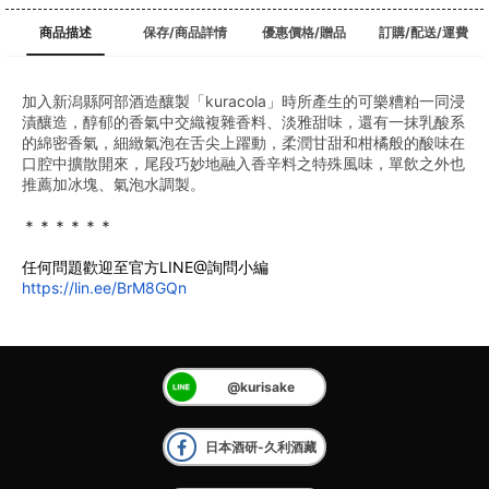
商品描述
保存/商品詳情
優惠價格/贈品
訂購/配送/運費
加入新潟縣阿部酒造釀製「kuracola」時所產生的可樂糟粕一同浸
漬釀造，醇郁的香氣中交織複雜香料、淡雅甜味，還有一抹乳酸系
的綿密香氣，細緻氣泡在舌尖上躍動，柔潤甘甜和柑橘般的酸味在
口腔中擴散開來，尾段巧妙地融入香辛料之特殊風味，單飲之外也
推薦加冰塊、氣泡水調製。
﻿＊＊＊＊＊＊
任何問題歡迎至官方LINE@詢問小編
https://lin.ee/BrM8GQn
@kurisake
日本酒研-久利酒藏