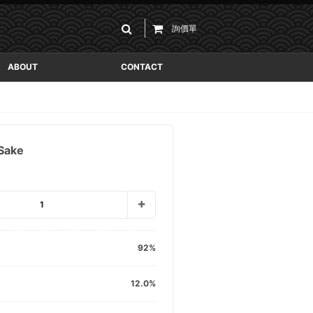
詢價單
ABOUT
CONTACT
Sake
1
92
12.0