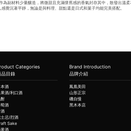
用桂花作為副材料少量釀造，將微甜且充滿懷舊感的香氣封存其中，散發出溫
人感覺沉著平靜，無論是與料理、甜點還是日式和菓子均能完美搭配。
roduct Categories
Brand Introduction
商品目錄
品牌介紹
日本酒
鳳凰美田
水果酒/利口酒
山形正宗
燒酎
磯自慢
葡萄酒
黑木本店
琴酒
威士忌/烈酒
raft Sake
蘋果酒