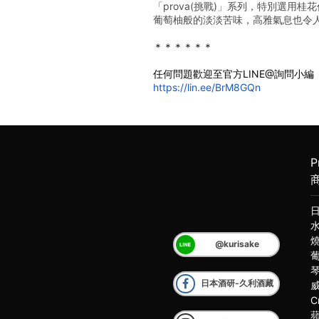
「prova(挑戰)」系列，特別選
葡萄柚般的淡淡苦味，高雅氣息也令
﻿＊＊＊＊＊＊
任何問題歡迎至官方LINE@詢問小編
https://lin.ee/BrM8GQn
P
@kurisake
日本酒研-久利酒藏
C