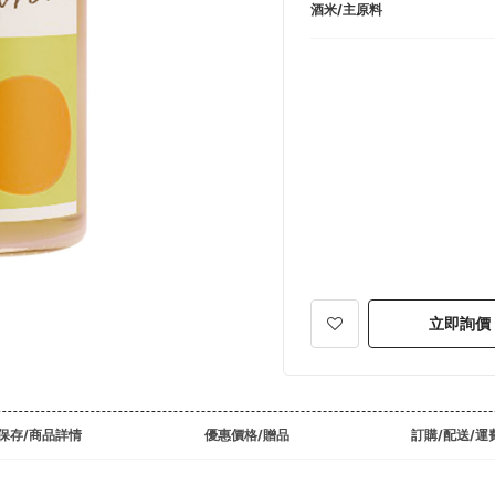
酒米/主原料
立即詢價
保存/商品詳情
優惠價格/贈品
訂購/配送/運