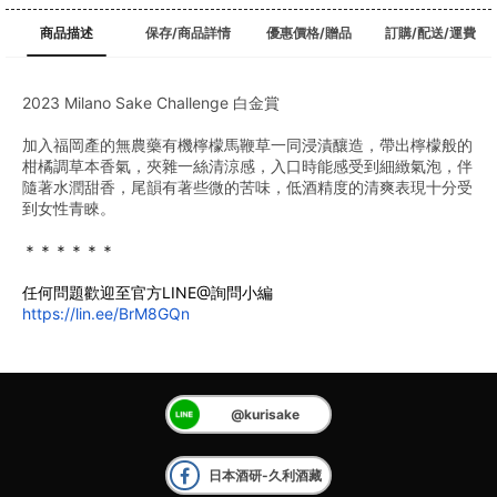
商品描述
保存/商品詳情
優惠價格/贈品
訂購/配送/運費
2023 Milano Sake Challenge 白金賞
加入福岡產的無農藥有機檸檬馬鞭草一同浸漬釀造，帶出檸檬般的
柑橘調草本香氣，夾雜一絲清涼感，入口時能感受到細緻氣泡，伴
隨著水潤甜香，尾韻有著些微的苦味，低酒精度的清爽表現十分受
到女性青睞。
﻿＊＊＊＊＊＊
任何問題歡迎至官方LINE@詢問小編
https://lin.ee/BrM8GQn
@kurisake
日本酒研-久利酒藏