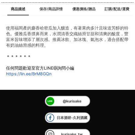
商品描述
保存/商品詳情
優惠價格/贈品
訂購/配送/運費
使用福岡產的麝香哈密瓜加入釀造，有著果肉多汁且味道芳醇的特
色。優雅瓜香撲鼻而來，水潤清香交織絲滑甘甜和清爽的酸度，豐
富米旨味增添了層次感。推薦冰飲、加冰塊、氣泡水，適合搭配帶
有奶油絲滑感的料理。
﻿＊＊＊＊＊＊
任何問題歡迎至官方LINE@詢問小編
https://lin.ee/BrM8GQn
@kurisake
日本酒研-久利酒藏
kurisake_tw