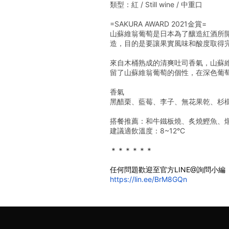
類型：紅 / Still wine / 中重口
=SAKURA AWARD 2021金賞=
山蘇維翁葡萄是日本為了釀造紅酒所
造，目的是要讓果實風味和酸度取得
來自木桶熟成的清爽吐司香氣，山蘇
留了山蘇維翁葡萄的個性，在深色葡
香氣
黑醋栗、藍莓、李子、無花果乾、杉
搭餐推薦：和牛鐵板燒、炙燒鰹魚、
建議適飲溫度：8~12°C
＊＊＊＊＊＊
任何問題歡迎至官方LINE@詢問小編
https://lin.ee/BrM8GQn