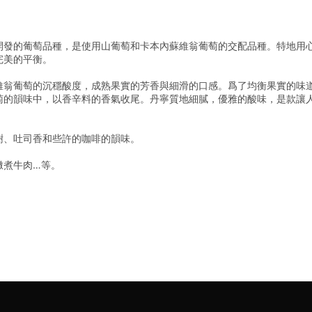
開發的葡萄品種，是使用山葡萄和卡本內蘇維翁葡萄的交配品種。特地用
完美的平衡。
維翁葡萄的沉穩酸度，成熟果實的芳香與細滑的口感。爲了均衡果實的味
萄的韻味中，以香辛料的香氣收尾。丹寧質地細膩，優雅的酸味，是款讓
樹、吐司香和些許的咖啡的韻味。
燉煮牛肉…等。