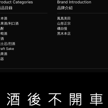
roduct Categories
Brand Introduction
商品目錄
品牌介紹
日本酒
鳳凰美田
水果酒/利口酒
山形正宗
燒酎
磯自慢
葡萄酒
黑木本店
琴酒
威士忌/烈酒
raft Sake
蘋果酒
酒器
(02)2331-6080
服電話
021思橙國際有限公司 版權所有 禁止轉貼節錄 All rights reserved.