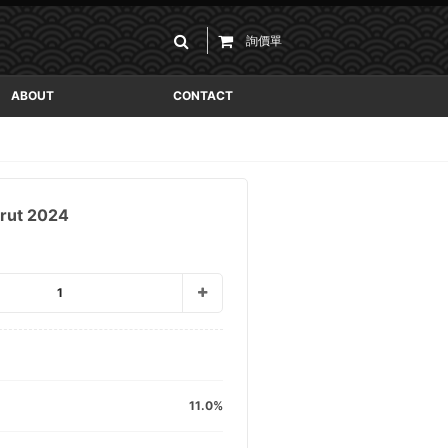
詢價單
ABOUT
CONTACT
rut 2024
1
11.0