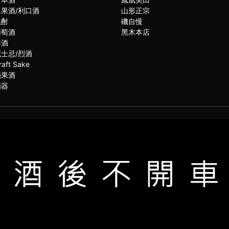
水果酒/利口酒
山形正宗
燒酎
磯自慢
葡萄酒
黑木本店
琴酒
威士忌/烈酒
raft Sake
蘋果酒
酒器
(02)2331-6080
服電話
021思橙國際有限公司 版權所有 禁止轉貼節錄 All rights reserved.