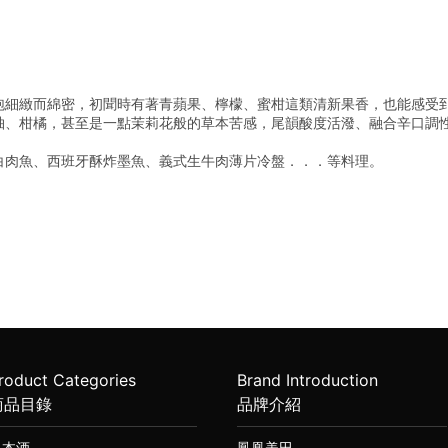
=
泡細緻而綿密，初聞時有著青蘋果、檸檬、蜜柑這類清新果香，也能感受
柚、柑橘，甚至是一點茉莉花般的草本苦感，尾韻酸度活潑、融合辛口調
白肉魚、西班牙酥炸墨魚、義式生牛肉薄片冷盤．．．等料理。
roduct Categories
Brand Introduction
商品目錄
品牌介紹
日本酒
鳳凰美田