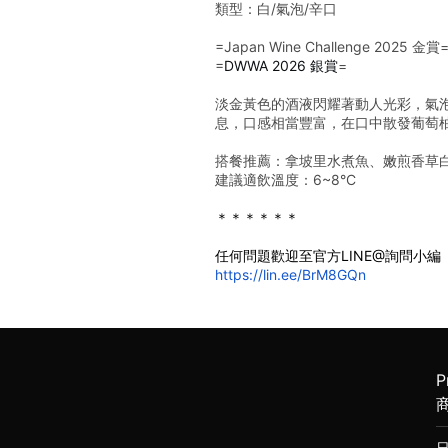
類型：白/氣泡/辛口
=Japan Wine Challenge 2025 金賞
=
DWWA 2026 銀賞
=
淡金黃色的酒液閃耀著動人光彩，氣
息，口感相當豐富，在口中散發葡萄
搭餐推薦：拿坡里水煮魚、嫩煎香草
建議適飲溫度：6~8°C
＊＊＊＊＊＊
任何問題歡迎至官方LINE@詢問小編
https://lin.ee/BrM8GQn
P