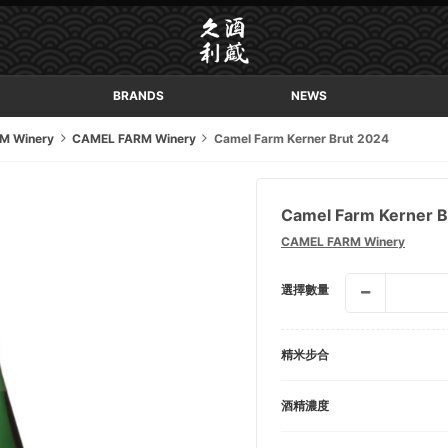
BRANDS
NEWS
M Winery
CAMEL FARM Winery
Camel Farm Kerner Brut 2024
Camel Farm Kerner B
CAMEL FARM Winery
選擇數量
精米步合
酒精濃度