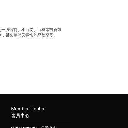
到一股薄荷、小白花、白桃等芳香氣
性，帶來華麗又暢快的品飲享受。
Member Center
會員中心
Order records
訂單查詢