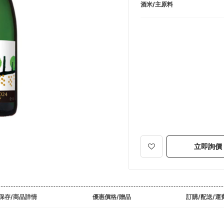
酒米/主原料
立即詢價
保存/商品詳情
優惠價格/贈品
訂購/配送/運