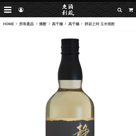
HOME
所有產品
燒酎
高千穗
高千穗
靜寂之時 玉米燒酎