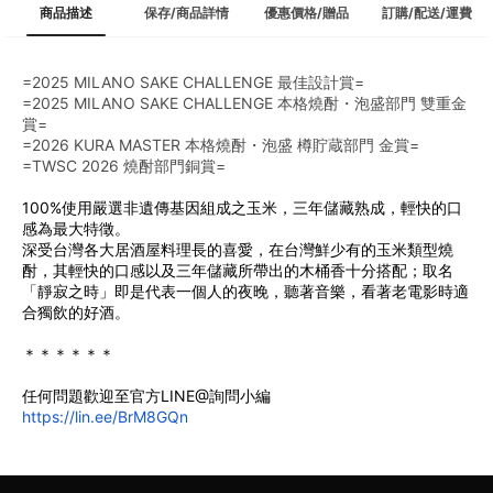
商品描述
保存/商品詳情
優惠價格/贈品
訂購/配送/運費
=2025 MILANO SAKE CHALLENGE 最佳設計賞=
=2025 MILANO SAKE CHALLENGE 本格燒酎・泡盛部門 雙重金
賞=
=2026 KURA MASTER 本格燒酎・泡盛 樽貯蔵部門 金賞=
=TWSC 2026 燒酎部門銅賞=
100%使用嚴選非遺傳基因組成之玉米，三年儲藏熟成，輕快的口
感為最大特徵。
﻿深受台灣各大居酒屋料理長的喜愛，在台灣鮮少有的玉米類型燒
酎，其輕快的口感以及三年儲藏所帶出的木桶香十分搭配；取名
「靜寂之時」即是代表一個人的夜晚，聽著音樂，看著老電影時適
合獨飲的好酒。
﻿＊＊＊＊＊＊
任何問題歡迎至官方LINE@詢問小編
https://lin.ee/BrM8GQn