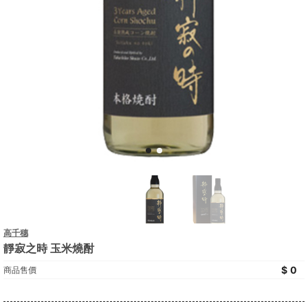
高千穗
靜寂之時 玉米燒酎
0
商品售價