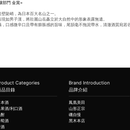
大吟釀部門 金賞=
岩壁陡峭，為日本百大名山之一。
表現如男子漢，將壯麗山岳矗立於大自然中的形象表露無遺。 
滿，口感微辛口且帶有膨脹感的旨味，尾韻毫不拖泥帶水，清澈酒質宛若
roduct Categories
Brand Introduction
商品目錄
品牌介紹
日本酒
鳳凰美田
水果酒/利口酒
山形正宗
燒酎
磯自慢
葡萄酒
黑木本店
琴酒