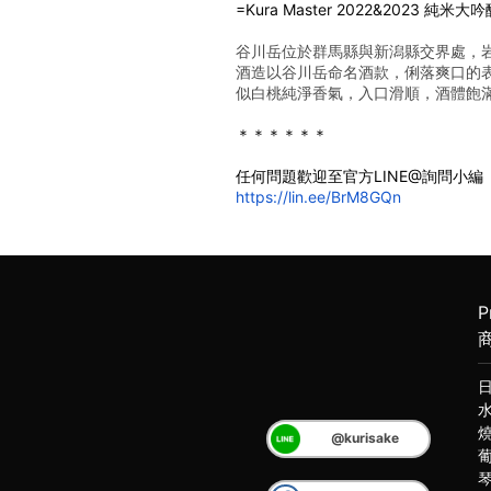
=Kura Master 2022&2023 純米
谷川岳位於群馬縣與新潟縣交界處，
酒造以谷川岳命名酒款，俐落爽口的
似白桃純淨香氣，入口滑順，酒體飽
＊＊＊＊＊＊
任何問題歡迎至官方LINE@詢問小編
https://lin.ee/BrM8GQn
P
@kurisake