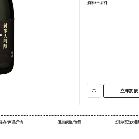
酒米/主原料
立即詢價
保存/商品詳情
優惠價格/贈品
訂購/配送/運