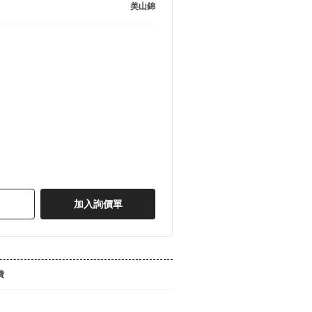
美山錦
加入詢價單
費