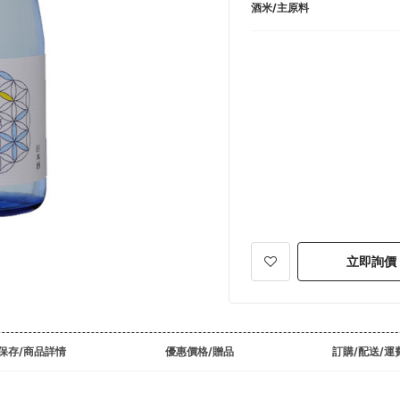
酒米/主原料
立即詢價
保存/商品詳情
優惠價格/贈品
訂購/配送/運