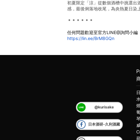
初夏限定「涼」從數個酒槽中挑選出
感，最後俐落地收尾，為炎熱夏日染
＊＊＊＊＊＊
任何問題歡迎至官方LINE@詢問小編
https://lin.ee/BrM8GQn
P
@kurisake
日本酒研-久利酒藏
C