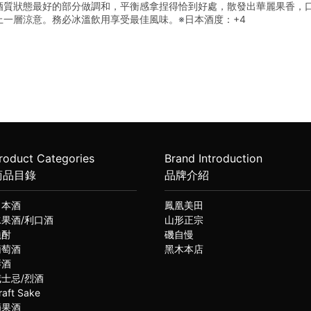
酒質狀態最好的部分做調和，平衡感拿捏得恰到好處，散發出華麗果香，
上一層涼意。務必冰溫飲用享受最佳風味。
※
日本酒度：+4
roduct Categories
Brand Introduction
商品目錄
品牌介紹
日本酒
鳳凰美田
水果酒/利口酒
山形正宗
燒酎
磯自慢
葡萄酒
黑木本店
琴酒
威士忌/烈酒
raft Sake
蘋果酒