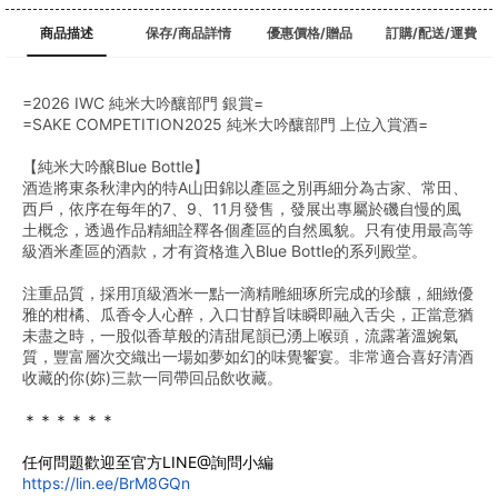
商品描述
保存/商品詳情
優惠價格/贈品
訂購/配送/運費
=2026 IWC 純米大吟釀部門 銀賞=
=SAKE COMPETITION2025 純米大吟釀部門 上位入賞酒=
【純米大吟醸Blue Bottle】
酒造將東条秋津內的特A山田錦以產區之別再細分為古家、常田、
西戶，依序在每年的7、9、11月發售，發展出專屬於磯自慢的風
土概念，透過作品精細詮釋各個產區的自然風貌。只有使用最高等
級酒米產區的酒款，才有資格進入Blue Bottle的系列殿堂。
注重品質，採用頂級酒米一點一滴精雕細琢所完成的珍釀，細緻優
雅的柑橘、瓜香令人心醉，入口甘醇旨味瞬即融入舌尖，正當意猶
未盡之時，一股似香草般的清甜尾韻已湧上喉頭，流露著溫婉氣
質，豐富層次交織出一場如夢如幻的味覺饗宴。非常適合喜好清酒
收藏的你(妳)三款一同帶回品飲收藏。
＊＊＊＊＊＊
任何問題歡迎至官方LINE@詢問小編
https://lin.ee/BrM8GQn