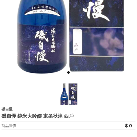
磯自慢
磯自慢 純米大吟釀 東条秋津 西戶
0
商品售價