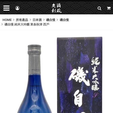
HOME
所有產品
日本酒
磯自慢
磯自慢
磯自慢 純米大吟釀 東条秋津 西戶